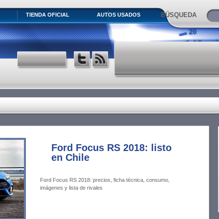
BÚSQUEDA
TIENDA OFICIAL
AUTOS USADOS
Ford Focus RS 2018: listo
en Chile
Ford Focus RS 2018: precios, ficha técnica, consumo,
imágenes y lista de rivales