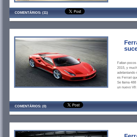
COMENTÁRIOS: (11)
Ferr
suce
Faltan pocos 
2015, y much
adelantando 
es Ferrari qu
Se llama 488
un nuevo V8 
COMENTÁRIOS: (0)
Ferr