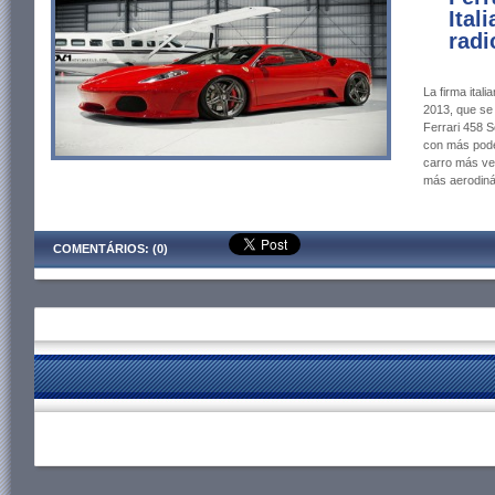
Ital
radi
La firma itali
2013, que se
Ferrari 458 S
con más pode
carro más ve
más aerodiná
COMENTÁRIOS: (0)