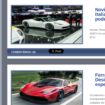
Novi
Ital
pode
Novitec Rosso
609CV sin rec
ECU.
COMENTÁRIOS: (0)
Ferr
Desi
espe
Ya sabemos q
el preparado
unidades del F