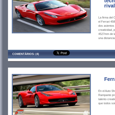
técn
riva
La firma del
el Ferrari 45
dos asientos 
creatividad, 
4527mm de la
una distanci
COMENTÁRIOS: (4)
Ferr
En el Auto Sh
Rampante pres
talento creat
que todos s