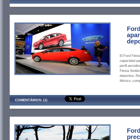
Ford
apar
depo
El Ford Fiest
capacidad pa
perfil aerodin
Fiesta Sedán 
deportiva. R
México, comp
COMENTÁRIOS: (1)
Ford
prec