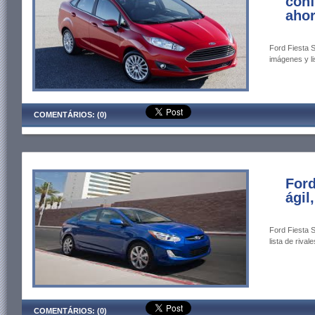
conf
ahor
Ford Fiesta S
imágenes y li
COMENTÁRIOS: (0)
Ford
ágil
Ford Fiesta S
lista de rivale
COMENTÁRIOS: (0)