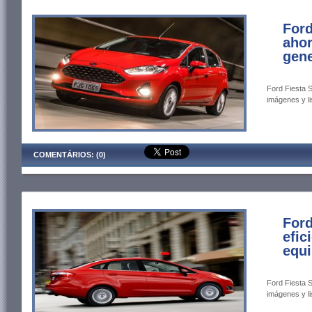
Ford
ahor
gen
Ford Fiesta S
imágenes y li
COMENTÁRIOS: (0)
Ford
efic
equi
Ford Fiesta S
imágenes y li