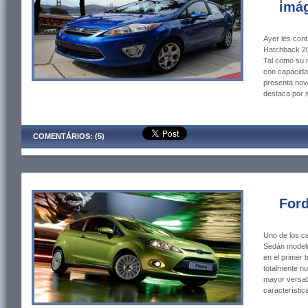
imág
Ayer les cont
Hatchback 20
Tal como su 
con capacidad
presenta nov
destaca por 
COMENTÁRIOS: (5)
Ford
Uno de los c
Sedán modelo
en el primer 
totalmente n
mayor versati
característi