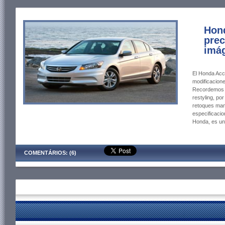
Hon
prec
imág
El Honda Ac
modificacione
Recordemos q
restyling, po
retoques mant
especificacio
Honda, es un 
COMENTÁRIOS: (6)