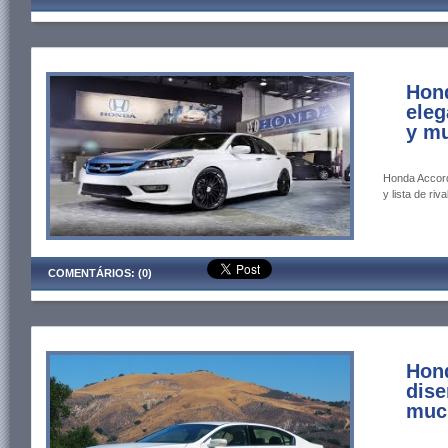
Hon
eleg
y mu
Honda Accord
y lista de riva
COMENTÁRIOS: (0)
Hon
dise
muc