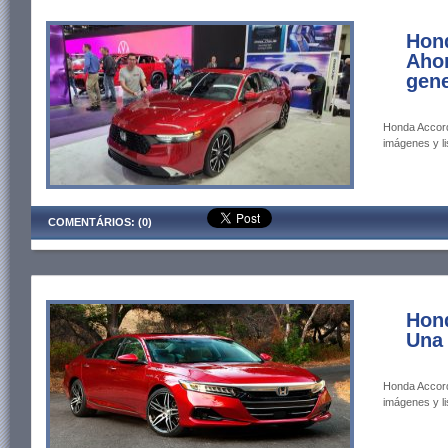
Hon
Ahor
gene
Honda Accord
imágenes y li
COMENTÁRIOS: (0)
Hon
Una 
Honda Accord
imágenes y li