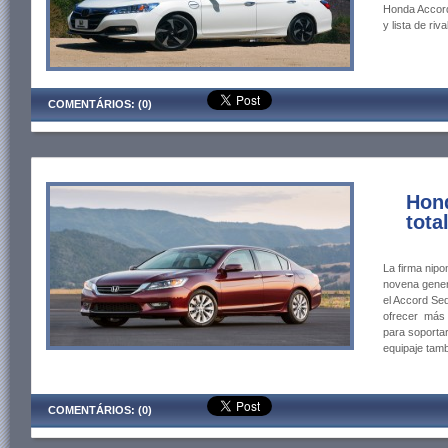
Honda Accord
y lista de riva
COMENTÁRIOS: (0)
Hon
tota
La firma nipo
novena gener
el Accord Sed
ofrecer más 
para soportar
equipaje tam
COMENTÁRIOS: (0)