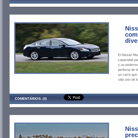
Niss
comb
dive
El Nissan M
capacidad par
y un poderos
perfecta de d
un carro que
sido uno de l
COMENTÁRIOS: (0)
Nis
prec