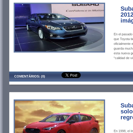
Sub
2012
imág
En el pasado 
que Toyota ti
oficialmente 
guarda mucha
esta nueva ge
“calidad de v
COMENTÁRIOS: (0)
Suba
solo
regr
En 1998, el 