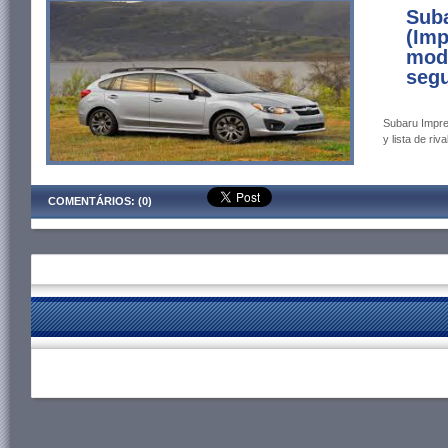
Suba
(Imp
mod
segu
Subaru Impre
y lista de riva
COMENTÁRIOS: (0)