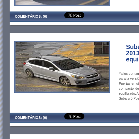
COMENTÁRIOS: (0)
Sub
2013
equi
Ya les conta
para la vers
Puertas en c
compacto idea
equilibrado. 
Subaru 5 Pue
COMENTÁRIOS: (0)