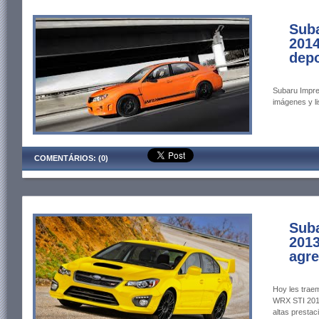
Sub
2014
depo
Subaru Impre
imágenes y li
COMENTÁRIOS: (0)
Sub
2013
agre
Hoy les trae
WRX STI 2013
altas presta