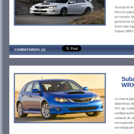
Ya está en e
Pero la notic
en versión S
general ha si
5mm más bajo 
Subaru WRX 
COMENTÁRIOS: (1)
Sub
WRX
La marca jap
deportivas d
STI, las cua
configuració
variante de a
corresponde 
tecnológicam