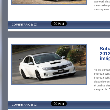
que está dis
caracteriza po
carro que es
COMENTÁRIOS: (0)
Sub
2012
imág
Ya les contam
Impreza WRX 
Impreza WRX 
disponible e
el cual se de
vanguardia. 
COMENTÁRIOS: (0)