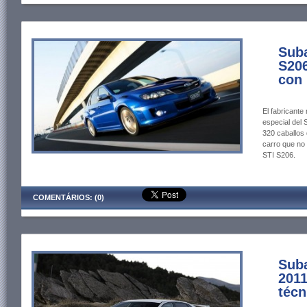
Sub
S206
con
El fabricante
especial del
320 caballos 
carro que no
STI S206.
COMENTÁRIOS: (0)
Sub
2011
técn