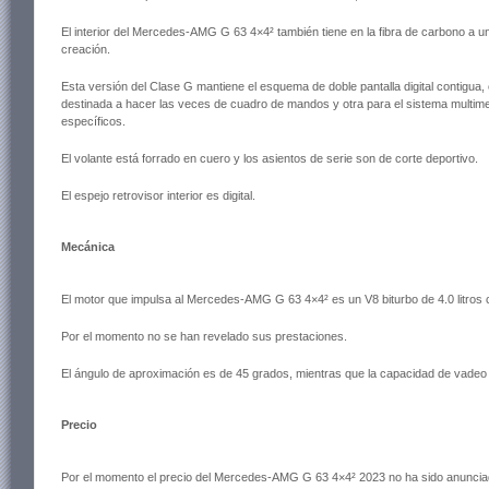
El interior del Mercedes-AMG G 63 4×4² también tiene en la fibra de carbono a un
creación.
Esta versión del Clase G mantiene el esquema de doble pantalla digital contigu
destinada a hacer las veces de cuadro de mandos y otra para el sistema multim
específicos.
El volante está forrado en cuero y los asientos de serie son de corte deportivo.
El espejo retrovisor interior es digital.
Mecánica
El motor que impulsa al Mercedes-AMG G 63 4×4² es un V8 biturbo de 4.0 litros
Por el momento no se han revelado sus prestaciones.
El ángulo de aproximación es de 45 grados, mientras que la capacidad de vadeo
Precio
Por el momento el precio del Mercedes-AMG G 63 4×4² 2023 no ha sido anuncia