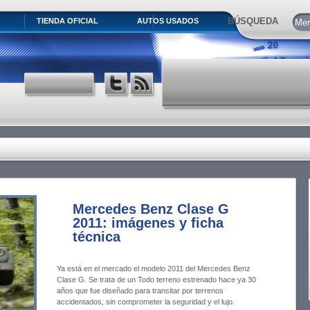
BÚSQUEDA
TIENDA OFICIAL
AUTOS USADOS
Mercedes Benz Clase G
2011: imágenes y ficha
técnica
Ya está en el mercado el modelo 2011 del Mercedes Benz
Clase G. Se trata de un Todo terreno estrenado hace ya 30
años que fue diseñado para transitar por terrenos
accidentados, sin comprometer la seguridad y el lujo.