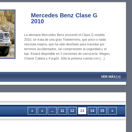
Mercedes Benz Clase G
2010
La alemana Mercedes Benz presentó el Clase G modelo
2010, se trata de una gran Todoterreno, que poco o nada
necesita mejora, que ha sido diseñado para transitar por
terrenos accidentados, sin comprometer la seguridad y el
lujo. Estará disponible en 3 versiones de carrocería: Wagon,
Chasis Cabina y Furgón. Sólo la primera cuenta con […]
VER MÁS [+]
«
«
...
11
12
13
14
15
»