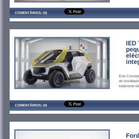
COMENTÁRIOS: (0)
IED 
pequ
eléc
inte
Este Concept
de movilidad»
totalmente elé
COMENTÁRIOS: (0)
Ford