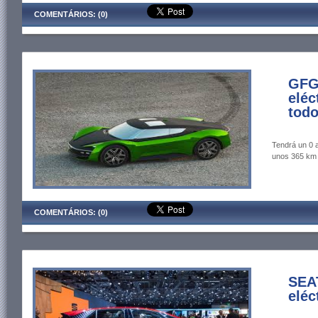
COMENTÁRIOS: (0)
GFG
eléc
todo
Tendrá un 0 
unos 365 km 
COMENTÁRIOS: (0)
SEAT
eléc