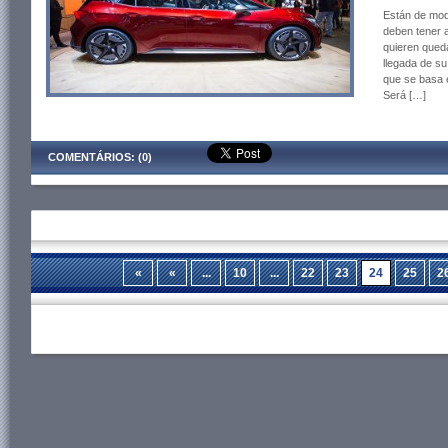
Están de moda
deben tener 
quieren queda
llegada de su
que se basa 
Será […]
COMENTÁRIOS: (0)
«
«
...
10
...
22
23
24
25
2