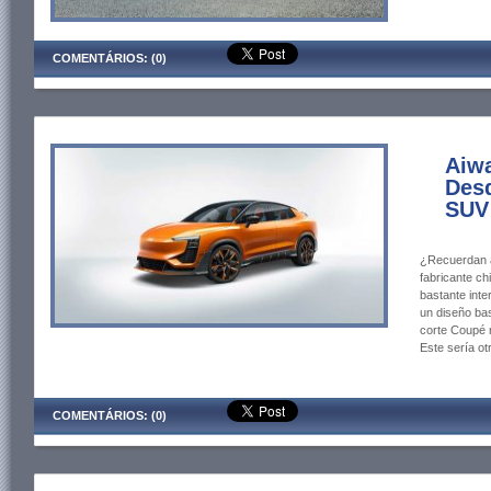
COMENTÁRIOS: (0)
Aiw
Desd
SUV 
¿Recuerdan a
fabricante ch
bastante inte
un diseño bas
corte Coupé 
Este sería ot
COMENTÁRIOS: (0)