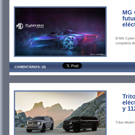
MG 
futu
eléc
El MG Cyberst
competiría di
COMENTÁRIOS: (0)
Trit
eléc
y 11
Triton Model 