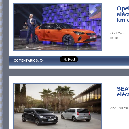
Opel
eléc
km 
Opel Corsa-e 
rivales.
COMENTÁRIOS: (0)
SEAT
eléc
SEAT Mii Elec