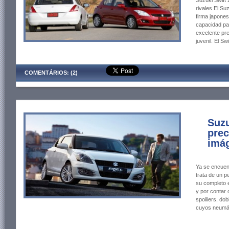
Suzuki Swift 
rivales El Su
firma japone
capacidad par
excelente pre
juvenil. El Swi
COMENTÁRIOS: (2)
Suzu
prec
imág
Ya se encuent
trata de un p
su completo 
y por contar 
spoiliers, do
cuyos neumát