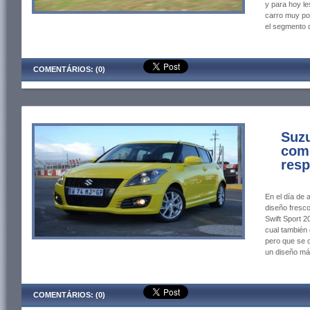
y para hoy le
carro muy pol
el segmento 
COMENTÁRIOS: (0)
Suzu
com
resp
En el día de 
diseño fresco
Swift Sport 2
cual también
pero que se d
un diseño má
COMENTÁRIOS: (0)