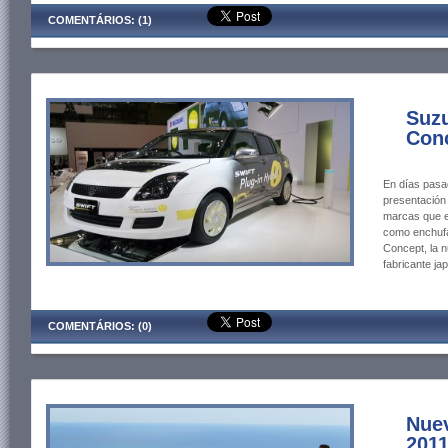
COMENTÁRIOS: (1)
Suzu
Conc
En días pasa
presentación 
marcas que e
como enchufa
Concept, la n
fabricante ja
COMENTÁRIOS: (0)
Nuev
2011