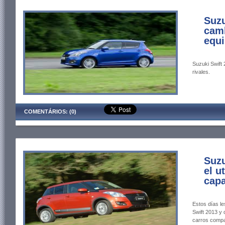
Suzu
cam
equi
Suzuki Swift 
rivales.
COMENTÁRIOS: (0)
Suzu
el u
capa
Estos días l
Swift 2013 y 
carros compa