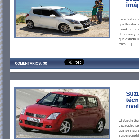
imág
En el Salón d
que llevaba p
Frankfurt nos
deportiva y p
que estaría l
trata […]
COMENTÁRIOS: (0)
Suzu
técn
riva
El Suzuki Sw
capacidad par
que se inspir
su personalid