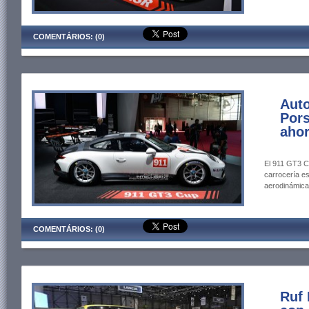
COMENTÁRIOS: (0)
Auto
Por
ahor
El 911 GT3 C
carrocería e
aerodinámica
COMENTÁRIOS: (0)
Ruf 