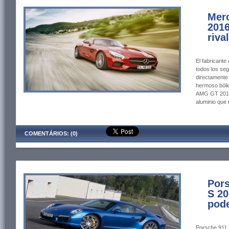
Mer
2016
riva
El fabricante
todos los seg
directamente 
hermoso bóli
AMG GT 2016,
aluminio que
COMENTÁRIOS: (0)
Pors
S 20
pode
Porsche 911 