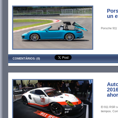
Pors
un e
Porsche 911 
COMENTÁRIOS: (0)
Auto
2016
ahor
El 911 RSR s
tiempos. Com