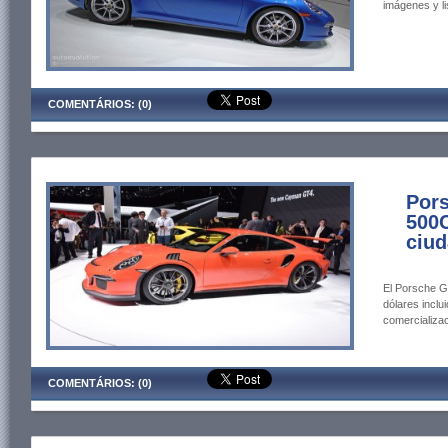
imágenes y li
COMENTÁRIOS: (0)
Pors
500C
ciud
El Porsche G
dólares inclu
comercializac
COMENTÁRIOS: (0)