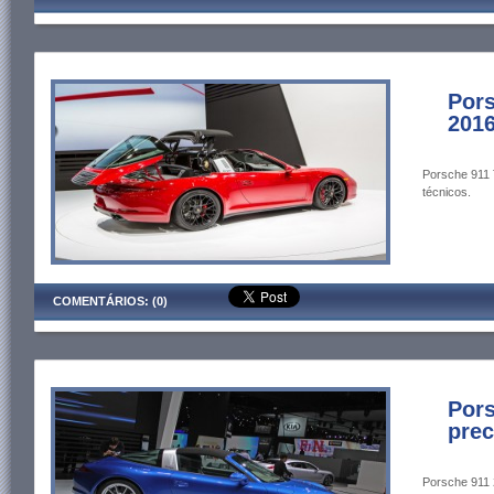
Pors
2016
Porsche 911 
técnicos.
COMENTÁRIOS: (0)
Pors
prec
Porsche 911 