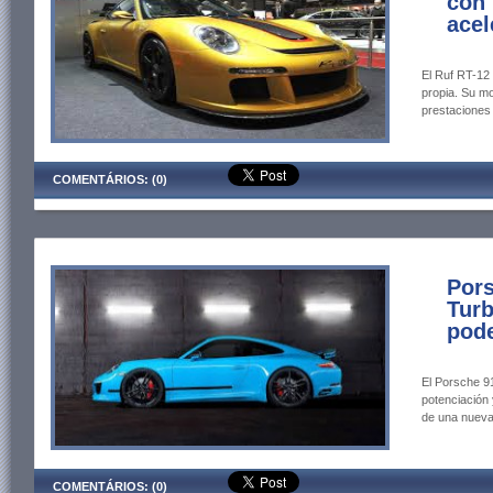
con
acel
El Ruf RT-12
propia. Su m
prestaciones
COMENTÁRIOS: (0)
Pors
Turb
pode
El Porsche 91
potenciación
de una nuev
COMENTÁRIOS: (0)