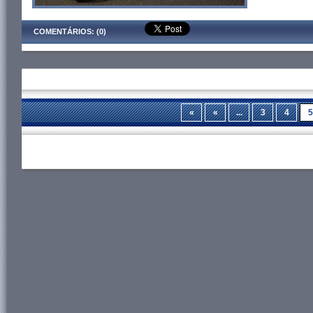
COMENTÁRIOS: (0)
«
«
...
3
4
5