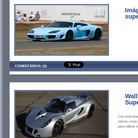
Imág
supe
COMENTÁRIOS: (0)
Wal
Supe
Con esta list
mismo como l
para utilizar