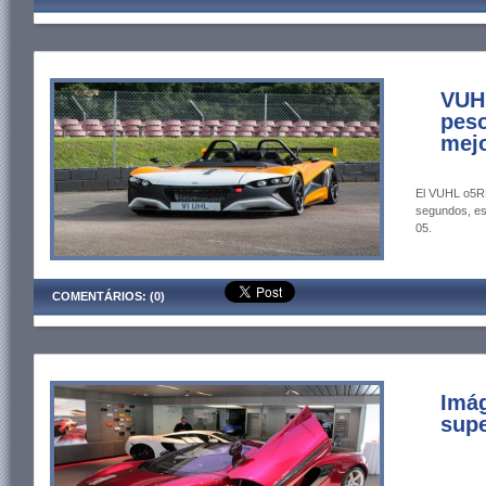
VUHL
peso
mejo
El VUHL o5RR
segundos, es
05.
COMENTÁRIOS: (0)
Imá
supe