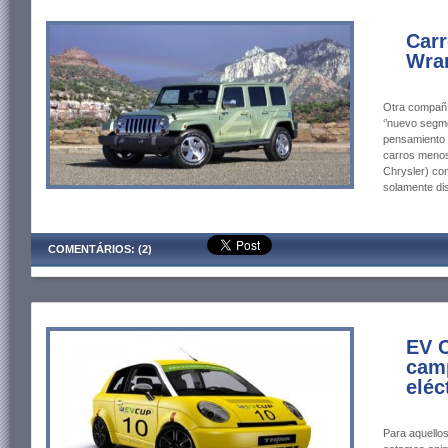
Carr
Wra
Otra compañía
‘’nuevo segme
pensamiento 
carros menos 
Chrysler) co
solamente di
COMENTÁRIOS: (2)
EV C
cam
eléc
Para aquello