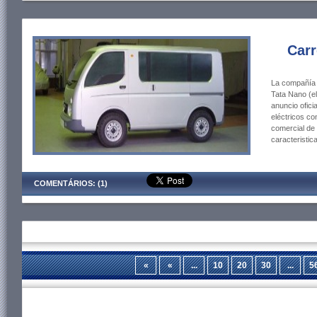
Carr
La compañía T
Tata Nano (el
anuncio ofici
eléctricos co
comercial de 
caracteristic
COMENTÁRIOS: (1)
«
«
...
10
20
30
...
5