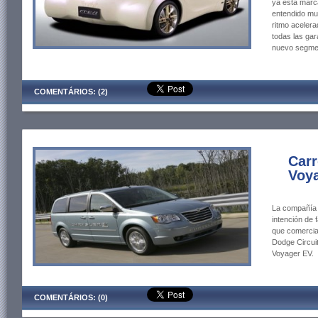
ya está marca
entendido mu
ritmo aceler
todas las ga
nuevo segmen
COMENTÁRIOS: (2)
Carr
Voy
La compañía 
intención de 
que comercial
Dodge Circuit
Voyager EV.
COMENTÁRIOS: (0)