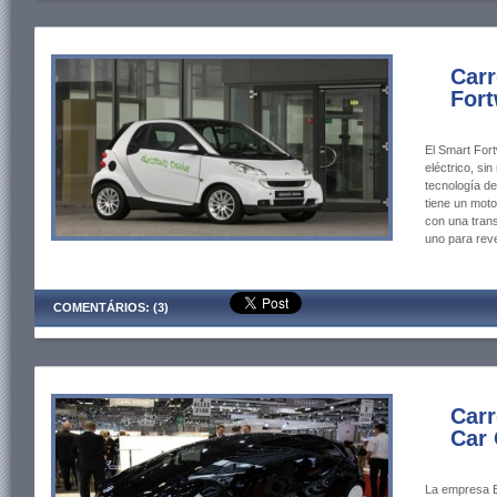
Carr
For
El Smart Fort
eléctrico, si
tecnología de
tiene un moto
con una tran
uno para reve
COMENTÁRIOS: (3)
Carr
Car
La empresa E