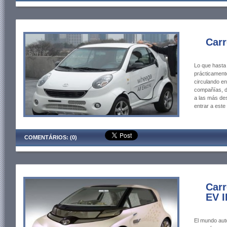
Carr
Lo que hasta
prácticamente
circulando e
compañías, d
a las más de
entrar a este
COMENTÁRIOS: (0)
Carr
EV I
El mundo aut