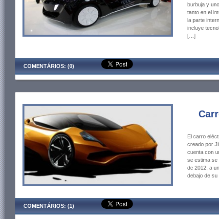
burbuja y un
tanto en el i
la parte inte
incluye tecno
[…]
COMENTÁRIOS: (0)
Carr
El carro eléc
creado por J
cuenta con un
se estima se 
de 2012, a u
debajo de su
COMENTÁRIOS: (1)