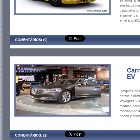
estamos anima
eléctricos no
trata del anu
el primer ca
en el año 201
COMENTÁRIOS: (0)
Carr
EV
Después de a
carros eléct
Voyager EV l
mismas carac
mediano de 4 
ancho y tien
COMENTÁRIOS: (2)