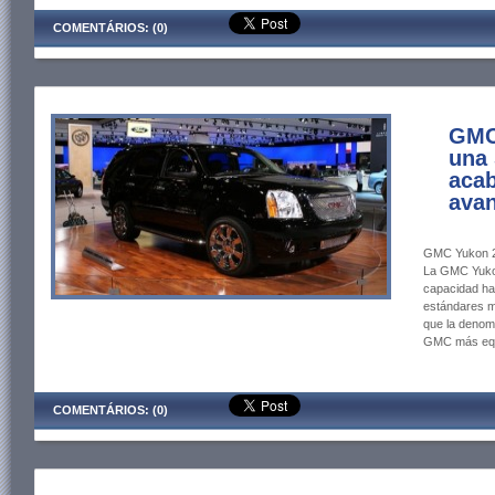
COMENTÁRIOS: (0)
GMC
una 
acab
avan
GMC Yukon 201
La GMC Yuko
capacidad has
estándares m
que la denomi
GMC más equ
COMENTÁRIOS: (0)