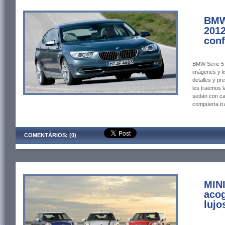
BMW
2012
conf
BMW Serie 5 
imágenes y li
detalles y p
les traemos 
sedán con ca
compuerta tr
COMENTÁRIOS: (0)
MINI
acog
lujo