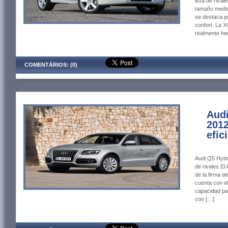
lista de riva
tamaño medio
se destaca po
confort. La X
realmente he
COMENTÁRIOS: (0)
Audi
2012
efic
Audi Q5 Hybri
de rivales El
de la firma a
cuenta con el
capacidad pa
con […]