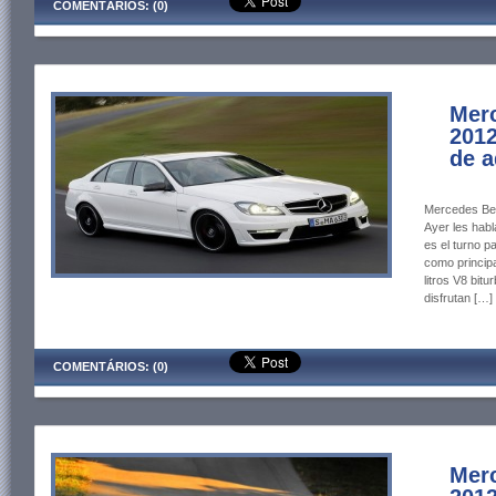
COMENTÁRIOS: (0)
Mer
2012
de a
Mercedes Ben
Ayer les hab
es el turno p
como principa
litros V8 bit
disfrutan […]
COMENTÁRIOS: (0)
Mer