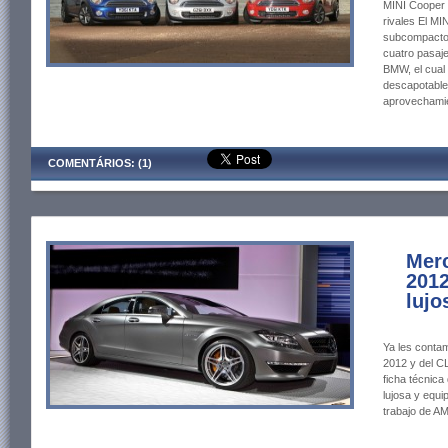
MINI Cooper 2
rivales El M
subcompacto
cuatro pasaje
BMW, el cual 
descapotable
aprovechami
COMENTÁRIOS: (1)
Mer
2012
lujo
Ya les conta
2012 y del CL
ficha técnica
lujosa y equi
trabajo de A