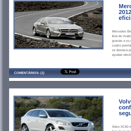
Mer
2012
efic
Mercedes Ben
lista de riv
gracias a su 
cuatro puerta
se destaca po
ayudas elect
COMENTÁRIOS: (1)
Volv
conf
seg
Volvo XC60 mo