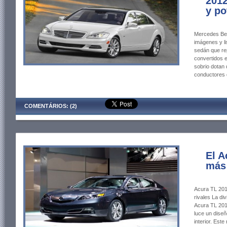
2012
y po
Mercedes Ben
imágenes y l
sedán que rep
convertidos e
sobrio dotan 
conductores 
COMENTÁRIOS: (2)
El A
más 
Acura TL 2012
rivales La di
Acura TL 2012
luce un dise
interior. Est