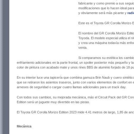
fabricante y como premio a sus seguid
modificaciones que lo hacen ideal para 
y obviamente será más picante y
radi
Este es el Toyota GR Corolla Morizo ​​E
El nombre del GR Corolla Morizo Editi
Toyoda. El modelo especial utiliza el n
y crea una máquina todavía más enfoca
venta.
Si comparamos su estética los cambi
enfriamiento adicionales en la parte frontal, un spoiler posterior más pequeño y l
color de pintura con acabado mate y unos rines BBS de aluminio forjado de 18 p
En su interior luce una tapicería que combina gamuza Brin Naub y cuero sintético
que se retiraron los asientos traseros, junto con varios elementos de confort en 
arneses de seguridad o cargar cuatro llantas adicionales para un track day.
Con todos sus cambios, su mejorada mecánica, más el Circuit Pack del GR Corol
Edition será un juguete muy divertido en las pistas.
El Toyota GR Corolla Morizo ​​Edition 2023 mide 4.41 metros de largo, 1,85 de anc
Mecánica