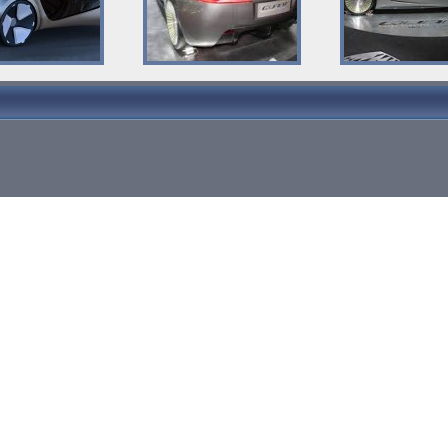
26 ListadeCarros.com -
Contacto
|
Politica de Privacidad
|
Mapa del Sitio
|
Goog