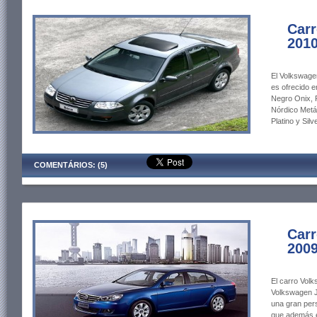
Car
201
El Volkswage
es ofrecido e
Negro Onix, P
Nórdico Metál
Platino y Silv
COMENTÁRIOS: (5)
Car
200
El carro Vol
Volkswagen J
una gran pers
que además e