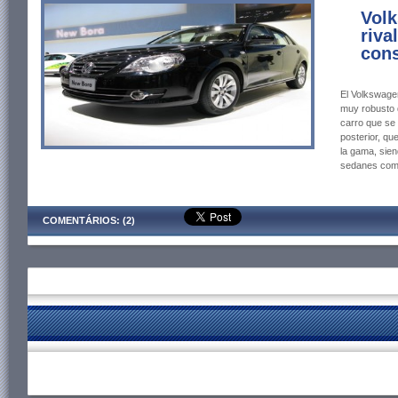
Vol
riva
con
El Volkswage
muy robusto q
carro que se
posterior, qu
la gama, sien
sedanes comp
COMENTÁRIOS: (2)