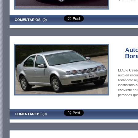
COMENTÁRIOS: (0)
Aut
Bor
El Auto Usad
auto en el cua
llevándote al
identificado
convierte en 
personas que
COMENTÁRIOS: (0)