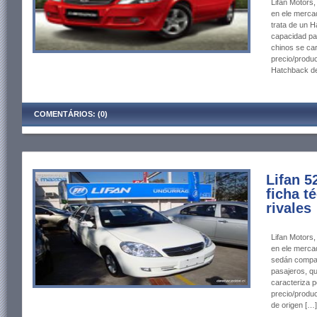
Lifan Motors
en ele mercad
trata de un 
capacidad par
chinos se car
precio/produc
Hatchback de
COMENTÁRIOS: (0)
Lifan 5
ficha t
rivales
Lifan Motors
en ele mercad
sedán compac
pasajeros, qu
caracteriza p
precio/produc
de origen […]