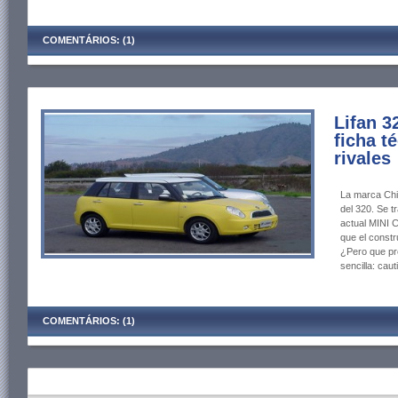
COMENTÁRIOS: (1)
Lifan 3
ficha t
rivales
La marca Chi
del 320. Se t
actual MINI 
que el const
¿Pero que pr
sencilla: caut
COMENTÁRIOS: (1)