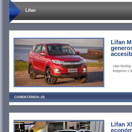
Lifan
Lifan M
genero
accesib
Lifan MyWay 
imágenes y li
COMENTÁRIOS: (0)
Lifan X
económ