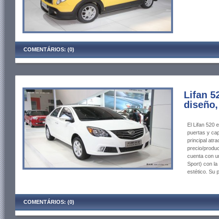
COMENTÁRIOS: (0)
Lifan 5
diseño,
El Lifan 520 
puertas y cap
principal atr
precio/produ
cuenta con u
Sport) con la
estético. Su 
COMENTÁRIOS: (0)