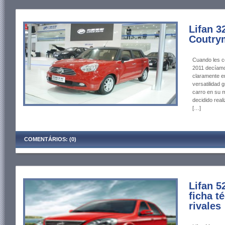
Lifan 3
Coutry
Cuando les co
2011 decíamo
claramente e
versatilidad 
carro en su 
decidido real
[…]
COMENTÁRIOS: (0)
Lifan 5
ficha t
rivales