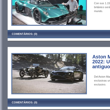
Con sus 1.150
británico ser
mundo.
COMENTÁRIOS: (0)
Aston M
2022: 
antiguo
Del Aston Ma
exclusivas u
exclusivo.
COMENTÁRIOS: (0)