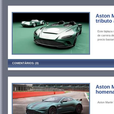
Aston M
tributo
Este biplaza 
de carrera de
precio bastan
COMENTÁRIOS: (0)
Aston M
homenaj
Aston Martin 