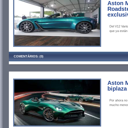
Aston M
Roadste
exclusi
Del V12 Vant
que ya están
COMENTÁRIOS: (0)
Aston M
biplaza
Por ahora no
mucho menos 