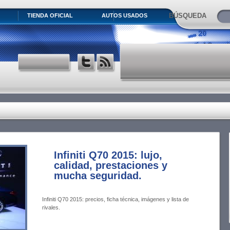
BÚSQUEDA
TIENDA OFICIAL
AUTOS USADOS
Infiniti Q70 2015: lujo,
calidad, prestaciones y
mucha seguridad.
Infiniti Q70 2015: precios, ficha técnica, imágenes y lista de
rivales.