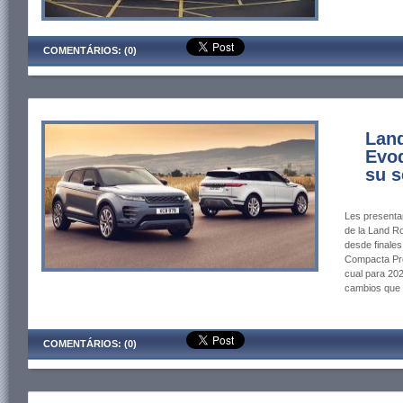
COMENTÁRIOS: (0)
Lan
Evo
su 
Les presenta
de la Land R
desde finales
Compacta Pre
cual para 202
cambios que l
COMENTÁRIOS: (0)