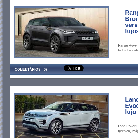
Ran
Bron
vers
lujo
Range Rover 
todos los deta
COMENTÁRIOS: (0)
Lan
Evoq
lujo
Land Rover R
t{ecnica, imá