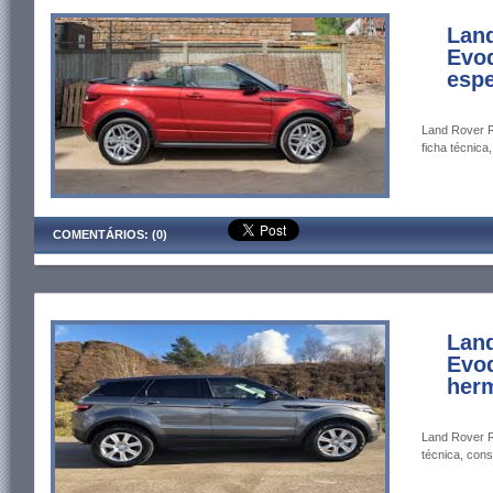
Lan
Evoq
espe
Land Rover R
ficha técnica
COMENTÁRIOS: (0)
Lan
Evoq
herm
Land Rover R
técnica, cons