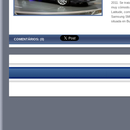
2011. Se tra
muy cómodo. 
Latitude, co
Samsung SM5.
situada en B
COMENTÁRIOS: (0)