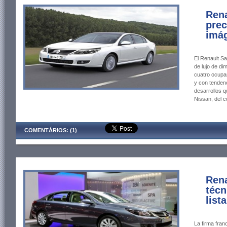
Rena
prec
imág
El Renault S
de lujo de d
cuatro ocupa
y con tendenc
desarrollos q
Nissan, del c
COMENTÁRIOS: (1)
Rena
técn
list
La firma fran