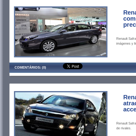
Rena
como
prec
Renault Safra
imágenes y li
COMENTÁRIOS: (0)
Rena
atra
acce
Renault Safra
de rivales.