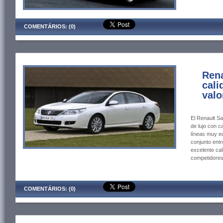
COMENTÁRIOS: (0)
Rena
cali
valo
El Renault S
de lujo con c
líneas muy eu
conjunto entr
excelente cal
competidores
COMENTÁRIOS: (0)