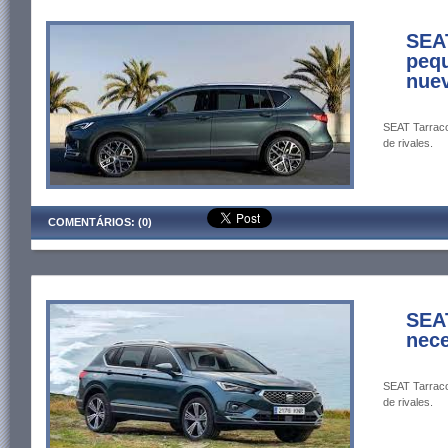
SEAT
pequ
nuev
SEAT Tarraco 
de rivales.
COMENTÁRIOS: (0)
SEAT
nece
SEAT Tarraco 
de rivales.