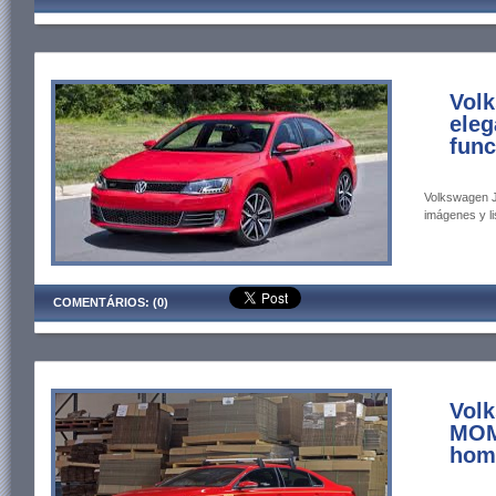
Volk
eleg
func
Volkswagen J
imágenes y li
COMENTÁRIOS: (0)
Volk
MOM
hom