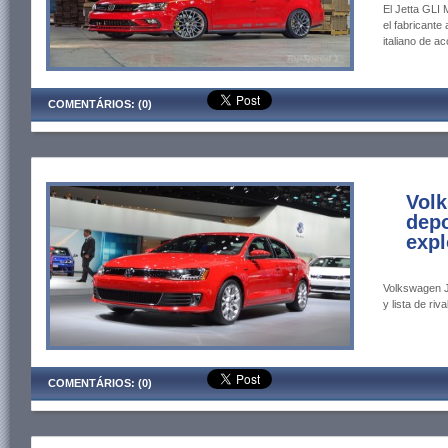
El Jetta GLI 
el fabricante
italiano de 
COMENTÁRIOS: (0)
Volk
depo
expl
Volkswagen Je
y lista de riva
COMENTÁRIOS: (0)