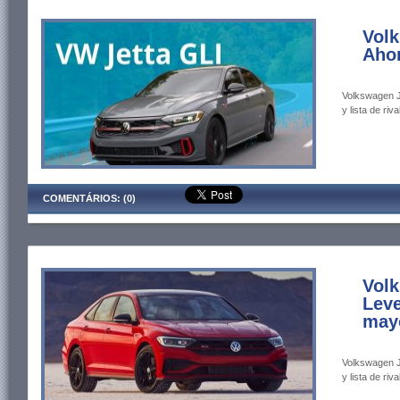
Volk
Ahor
Volkswagen J
y lista de riva
COMENTÁRIOS: (0)
Volk
Leve
mayo
Volkswagen J
y lista de riva