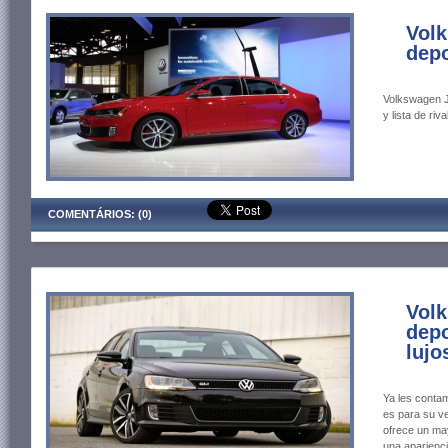
Volk
depo
Volkswagen Je
y lista de riva
COMENTÁRIOS: (0)
Volk
depo
lujo
Ya les contam
es para su ve
ofrece un ma
una aparienci