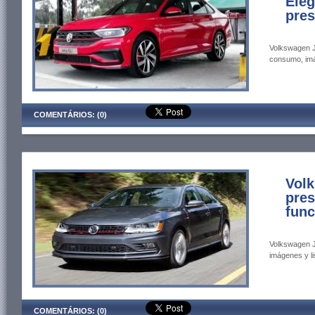
Eleg
pres
Volkswagen Je
consumo, imág
COMENTÁRIOS: (0)
Volk
pres
func
Volkswagen J
imágenes y li
COMENTÁRIOS: (0)