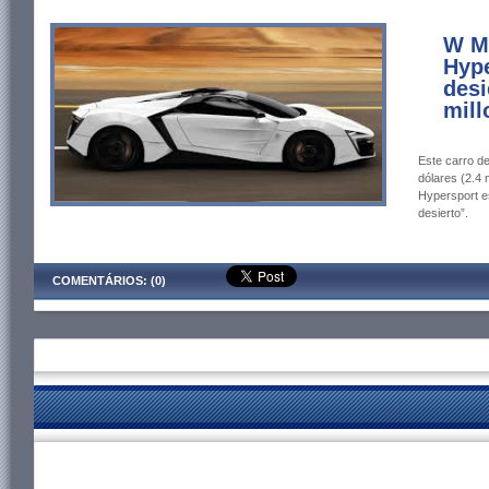
W M
Hype
desi
mill
Este carro de
dólares (2.4 
Hypersport e
desierto”.
COMENTÁRIOS: (0)