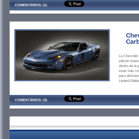
COMENTÁRIOS: (1)
Chev
Carb
La Chevrolet
edición espec
dentro de la
estar más ce
para disfruta
Limited Editi
COMENTÁRIOS: (3)