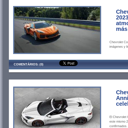
Chev
2023
atmo
más 
Chevrolet Cor
imágenes y li
COMENTÁRIOS: (0)
Chev
Anni
cele
El Chevrolet 
este mismo 2
confirmados.