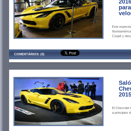
2016
para
velo
Este espectac
Norteamérica 
Coupé y des
COMENTÁRIOS: (0)
Saló
Chev
2015
El Chevrolet 
a principios