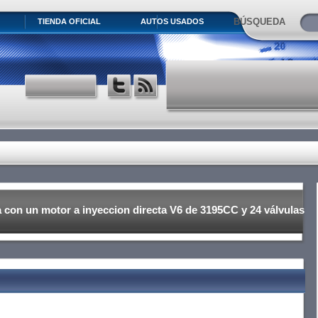
BÚSQUEDA
TIENDA OFICIAL
AUTOS USADOS
 con un motor a inyeccion directa V6 de 3195CC y 24 válvulas
 fuerza a 6.200rpm y está acoplado a una transmisión manual