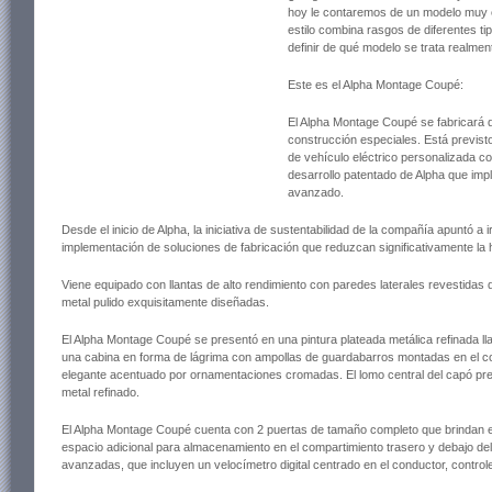
hoy le contaremos de un modelo muy 
estilo combina rasgos de diferentes t
definir de qué modelo se trata realmen
Este es el Alpha Montage Coupé:
El Alpha Montage Coupé se fabricará 
construcción especiales. Está previs
de vehículo eléctrico personalizada co
desarrollo patentado de Alpha que imp
avanzado.
Desde el inicio de Alpha, la iniciativa de sustentabilidad de la compañía apuntó a ir
implementación de soluciones de fabricación que reduzcan significativamente la hu
Viene equipado con llantas de alto rendimiento con paredes laterales revestida
metal pulido exquisitamente diseñadas.
El Alpha Montage Coupé se presentó en una pintura plateada metálica refinada l
una cabina en forma de lágrima con ampollas de guardabarros montadas en el cost
elegante acentuado por ornamentaciones cromadas. El lomo central del capó pre
metal refinado.
El Alpha Montage Coupé cuenta con 2 puertas de tamaño completo que brindan en
espacio adicional para almacenamiento en el compartimiento trasero y debajo del c
avanzadas, que incluyen un velocímetro digital centrado en el conductor, controle