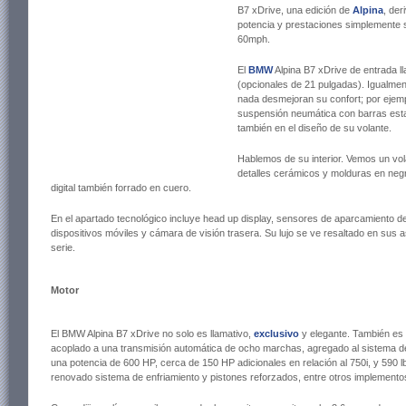
B7 xDrive, una edición de
Alpina
, der
potencia y prestaciones simplemente 
60mph.
El
BMW
Alpina B7 xDrive de entrada l
(opcionales de 21 pulgadas). Igualmen
nada desmejoran su confort; por ejemp
suspensión neumática con barras estabi
también en el diseño de su volante.
Hablemos de su interior. Vemos un vola
detalles cerámicos y molduras en negr
digital también forrado en cuero.
En el apartado tecnológico incluye head up display, sensores de aparcamiento de
dispositivos móviles y cámara de visión trasera. Su lujo se ve resaltado en sus 
serie.
Motor
El BMW Alpina B7 xDrive no solo es llamativo,
exclusivo
y elegante. También es 
acoplado a una transmisión automática de ocho marchas, agregado al sistema de t
una potencia de 600 HP, cerca de 150 HP adicionales en relación al 750i, y 590 l
renovado sistema de enfriamiento y pistones reforzados, entre otros implemento