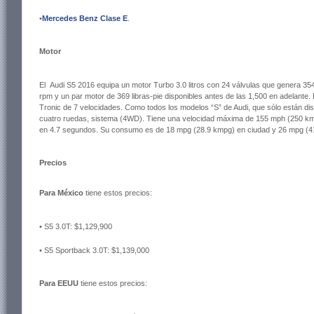
•
Mercedes Benz Clase E
.
Motor
El Audi S5 2016 equipa un motor Turbo 3.0 litros con 24 válvulas que genera 3
rpm y un par motor de 369 libras-pie disponibles antes de las 1,500 en adelante.
Tronic de 7 velocidades. Como todos los modelos “S” de Audi, que sólo están disp
cuatro ruedas, sistema (4WD). Tiene una velocidad máxima de 155 mph (250 km/h
en 4.7 segundos. Su consumo es de 18 mpg (28.9 kmpg) en ciudad y 26 mpg (41
Precios
Para México
tiene estos precios:
• S5 3.0T: $1,129,900
• S5 Sportback 3.0T: $1,139,000
Para EEUU
tiene estos precios: