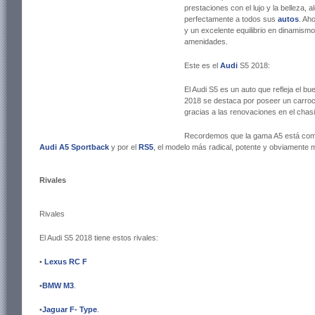
prestaciones con el lujo y la belleza, 
perfectamente a todos sus
autos
. Ah
y un excelente equilibrio en dinamism
amenidades.
Este es el
Audi
S5 2018:
El Audi S5 es un auto que refleja el bu
2018 se destaca por poseer un carro
gracias a las renovaciones en el chas
Recordemos que la gama A5 está com
Audi A5 Sportback
y por el
RS5
, el modelo más radical, potente y obviamente 
Rivales
Rivales
El Audi S5 2018 tiene estos rivales:
•
Lexus RC F
•
BMW M3
.
•
Jaguar F- Type
.