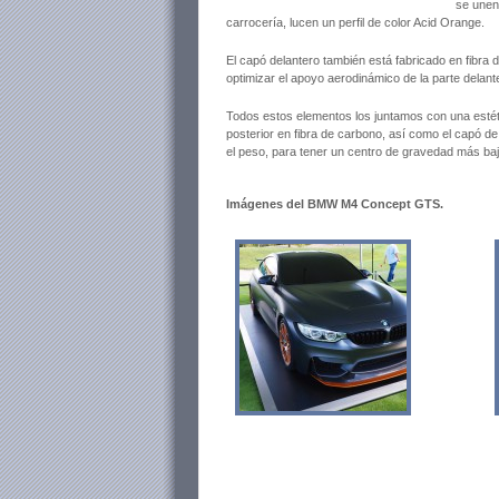
se unen 
carrocería, lucen un perfil de color Acid Orange.
El capó delantero también está fabricado en fibra
optimizar el apoyo aerodinámico de la parte delant
Todos estos elementos los juntamos con una estét
posterior en fibra de carbono, así como el capó de
el peso, para tener un centro de gravedad más baj
Imágenes del BMW M4 Concept GTS.