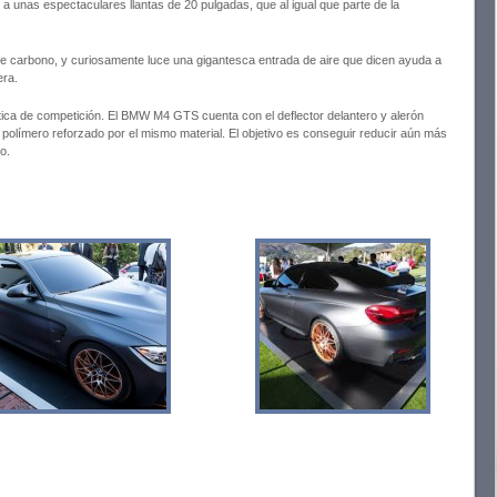
a unas espectaculares llantas de 20 pulgadas, que al igual que parte de la
 de carbono, y curiosamente luce una gigantesca entrada de aire que dicen ayuda a
era.
ica de competición. El BMW M4 GTS cuenta con el deflector delantero y alerón
 polímero reforzado por el mismo material. El objetivo es conseguir reducir aún más
o.