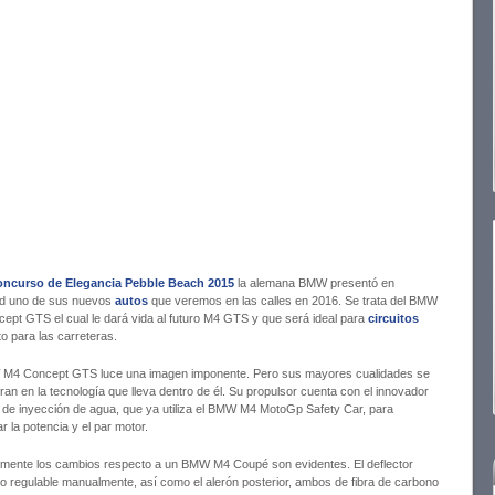
ncurso de Elegancia Pebble Beach 2015
la alemana BMW presentó en
d uno de sus nuevos
autos
que veremos en las calles en 2016. Se trata del BMW
ept GTS el cual le dará vida al futuro M4 GTS y que será ideal para
circuitos
o para las carreteras.
M4 Concept GTS luce una imagen imponente. Pero sus mayores cualidades se
an en la tecnología que lleva dentro de él. Su propulsor cuenta con el innovador
 de inyección de agua, que ya utiliza el BMW M4 MotoGp Safety Car, para
 la potencia y el par motor.
amente los cambios respecto a un BMW M4 Coupé son evidentes. El deflector
ro regulable manualmente, así como el alerón posterior, ambos de fibra de carbono