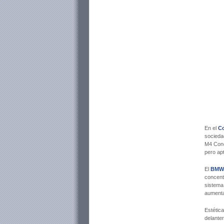
En el
Co
socieda
M4 Conc
pero apt
El
BMW
concentr
sistema
aumentar
Estétic
delante