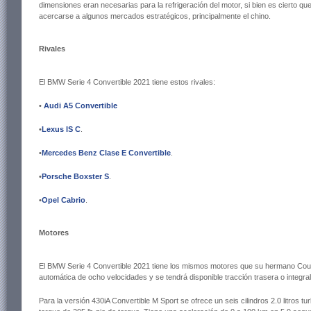
dimensiones eran necesarias para la refrigeración del motor, si bien es cierto 
acercarse a algunos mercados estratégicos, principalmente el chino.
Rivales
El BMW Serie 4 Convertible 2021 tiene estos rivales:
•
Audi A5 Convertible
•
Lexus IS C
.
•
Mercedes Benz Clase E Convertible
.
•
Porsche Boxster S
.
•
Opel Cabrio
.
Motores
El BMW Serie 4 Convertible 2021 tiene los mismos motores que su hermano Coup
automática de ocho velocidades y se tendrá disponible tracción trasera o integral
Para la versión 430iA Convertible M Sport se ofrece un seis cilindros 2.0 litros 