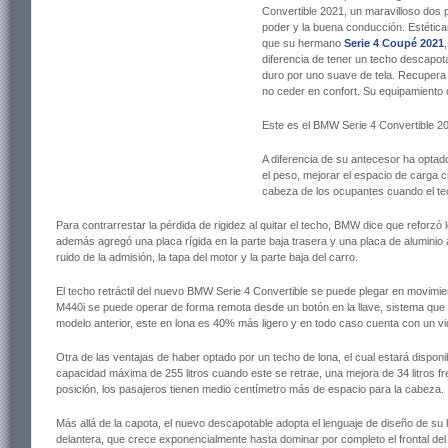
Convertible 2021, un maravilloso dos pu
poder y la buena conducción. Estética
que su hermano
Serie 4 Coupé 2021
diferencia de tener un techo descapot
duro por uno suave de tela. Recupera 
no ceder en confort. Su equipamiento 
Este es el BMW Serie 4 Convertible 2
A diferencia de su antecesor ha optado 
el peso, mejorar el espacio de carga c
cabeza de los ocupantes cuando el te
Para contrarrestar la pérdida de rigidez al quitar el techo, BMW dice que reforzó l
además agregó una placa rígida en la parte baja trasera y una placa de aluminio a
ruido de la admisión, la tapa del motor y la parte baja del carro.
El techo retráctil del nuevo BMW Serie 4 Convertible se puede plegar en movimie
M440i se puede operar de forma remota desde un botón en la llave, sistema que s
modelo anterior, este en lona es 40% más ligero y en todo caso cuenta con un vidr
Otra de las ventajas de haber optado por un techo de lona, el cual estará disponi
capacidad máxima de 255 litros cuando este se retrae, una mejora de 34 litros fre
posición, los pasajeros tienen medio centímetro más de espacio para la cabeza.
Más allá de la capota, el nuevo descapotable adopta el lenguaje de diseño de su
delantera, que crece exponencialmente hasta dominar por completo el frontal 