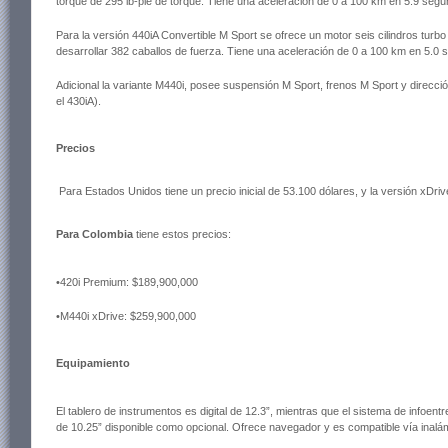
torque de 295 lb-pie de torque. Tiene una aceleración de 0 a 100 km en 5.9 seg
Para la versión 440iA Convertible M Sport se ofrece un motor seis cilindros turbo 
desarrollar 382 caballos de fuerza. Tiene una aceleración de 0 a 100 km en 5.0
Adicional la variante M440i, posee suspensión M Sport, frenos M Sport y direcció
el 430iA).
Precios
Para Estados Unidos
tiene un precio inicial de 53.100 dólares, y la versión xDriv
Para Colombia
tiene estos precios:
•420i Premium: $189,900,000
•M440i xDrive: $259,900,000
Equipamiento
El tablero de instrumentos es digital de 12.3”, mientras que el sistema de infoentre
de 10.25” disponible como opcional. Ofrece navegador y es compatible vía inalá