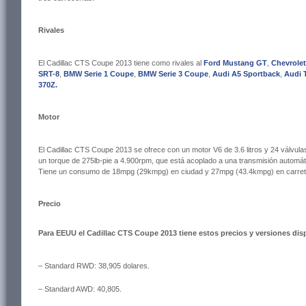
Rivales
El Cadillac CTS Coupe 2013 tiene como rivales al
Ford Mustang GT
,
Chevrole
SRT-8
,
BMW Serie 1 Coupe
,
BMW Serie 3 Coupe
,
Audi A5 Sportback
,
Audi 
370Z.
Motor
El Cadillac CTS Coupe 2013 se ofrece con un motor V6 de 3.6 litros y 24 válvul
un torque de 275lb-pie a 4.900rpm, que está acoplado a una transmisión automá
Tiene un consumo de 18mpg (29kmpg) en ciudad y 27mpg (43.4kmpg) en carret
Precio
Para EEUU el Cadillac CTS Coupe 2013 tiene estos precios y versiones dis
– Standard RWD: 38,905 dolares.
– Standard AWD: 40,805.