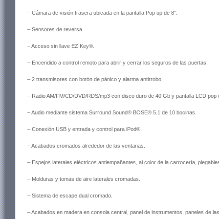
– Cámara de visión trasera ubicada en la pantalla Pop up de 8″.
– Sensores de reversa.
– Acceso sin llave EZ Key®.
– Encendido a control remoto para abrir y cerrar los seguros de las puertas.
– 2 transmisores con botón de pánico y alarma antirrobo.
– Radio AM/FM/CD/DVD/RDS/mp3 con disco duro de 40 Gb y pantalla LCD pop up 
– Audio mediante sistema Surround Sound® BOSE® 5.1 de 10 bocinas.
– Conexión USB y entrada y control para iPod®.
– Acabados cromados alrededor de las ventanas.
– Espejos laterales eléctricos antiempañantes, al color de la carrocería, plegab
– Molduras y tomas de aire laterales cromadas.
– Sistema de escape dual cromado.
– Acabados en madera en consola central, panel de instrumentos, paneles de las