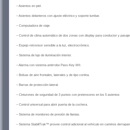
– Asientos en piel.
– Asientos delanteros con ajuste eléctrico y soporte lumbar.
– Computadora de viaje.
– Control de clima automático de dos zonas con display para conductor y pasaje
– Espejo retrovisor sensible a la luz, electrocrómico.
– Sistema de lujo de iluminación interior.
– Alarma con sistema antirrobo Pass-Key III®.
– Bolsas de aire frontales, laterales y de tipo cortina.
– Barras de protección lateral.
– Cinturones de seguridad de 3 puntos con pretensores en los 5 asientos
– Control universal para abrir puerta de la cochera.
– Sistema de monitoreo de presión de llantas.
– Sistema StabiliTrak™ provee control adicional al vehículo en caminos derrapa