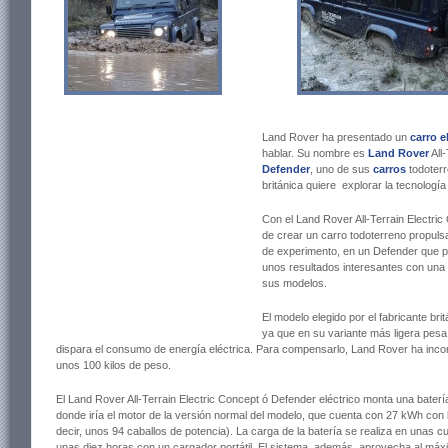
Land Rover ha presentado un
carro e
hablar. Su nombre es
Land Rover
All
Defender
, uno de sus
carros
todoterr
británica quiere explorar la tecnología
Con el Land Rover All-Terrain Electri
de crear un carro todoterreno propuls
de experimento, en un Defender que p
unos resultados interesantes con una t
sus modelos.
El modelo elegido por el fabricante bri
ya que en su variante más ligera pesa
dispara el consumo de energía eléctrica. Para compensarlo, Land Rover ha inco
unos 100 kilos de peso.
El Land Rover All-Terrain Electric Concept ó Defender eléctrico monta una batería 
donde iría el motor de la versión normal del modelo, que cuenta con 27 kWh con 
decir, unos 94 caballos de potencia). La carga de la batería se realiza en unas 
unas diez horas con un cargador portátil. El sistema, además, aprovecha al máxi