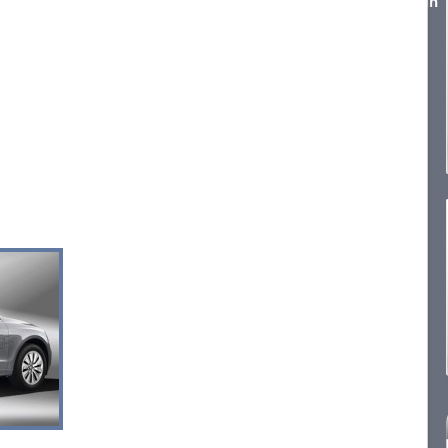
los tubos de escape muestran unos cromados que le resaltan aún
etalles son sus llantas de aluminio de 19 pulgadas que
on 10 radios.