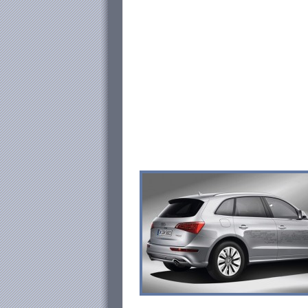
pintada en negro brillante y 
más su linda estética. Otros d
muestran un diseño especial c