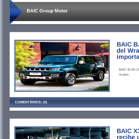
BAIC Group Motor
BAIC BJ
del Wra
import
BAIC BJ40 202
rivales.
COMENTÁRIOS: (0)
BAIC X
recibe 