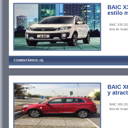
BAIC X3
estilo 
BAIC X30 202
lista de rivale
COMENTÁRIOS: (0)
BAIC X
y atrac
BAIC X65 202
lista de rivale