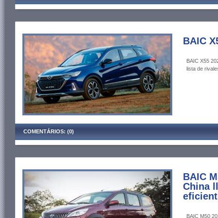
BAIC X5
BAIC X55 202
lista de rivale
COMENTÁRIOS: (0)
BAIC M
China 
eficien
BAIC M50 202