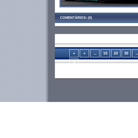
COMENTÁRIOS: (0)
«
«
...
10
20
30
..
»