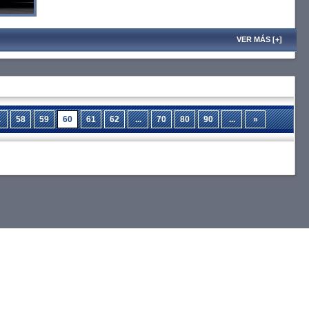
VER MÁS [+]
.
58
59
60
61
62
...
70
80
90
...
»