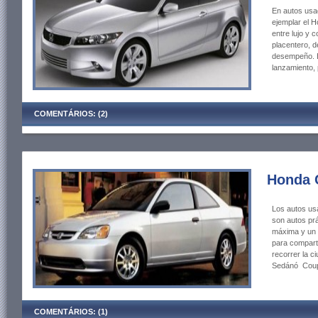
En autos usa
ejemplar el 
entre lujo y 
placentero, d
desempeño. 
lanzamiento, 
COMENTÁRIOS: (2)
Honda 
Los autos us
son autos pr
máxima y un 
para comparti
recorrer la c
Sedánó Coupe 
COMENTÁRIOS: (1)