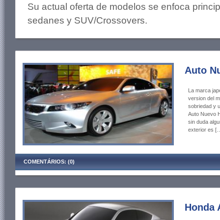
Su actual oferta de modelos se enfoca princ
sedanes y SUV/Crossovers.
Auto N
La marca jap
version del 
sobriedad y u
Auto Nuevo H
sin duda algu
exterior es [
COMENTÁRIOS: (0)
Honda 