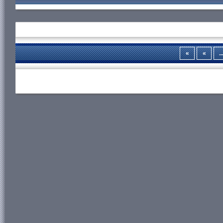
«
«
..