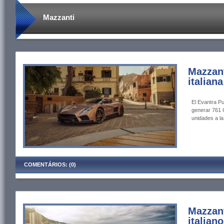
Mazzanti
Mazzant
italian
El Evantra P
generar 761 
unidades a la
COMENTÁRIOS: (0)
Mazzant
italian