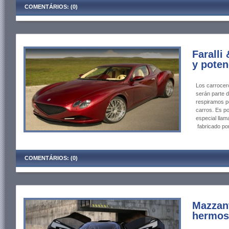
COMENTÁRIOS: (0)
Faralli
y poten
Los carrocer
serán parte d
respiramos p
carros. Es p
especial llam
fabricado por 
COMENTÁRIOS: (0)
Mazzant
hermos