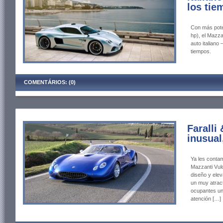
los tie
Con más pote
hp), el Mazza
auto italiano
tiempos.
COMENTÁRIOS: (0)
Faralli
inusual
Ya les contam
Mazzanti Vulc
diseño y elev
un muy atrac
ocupantes un
atención […]