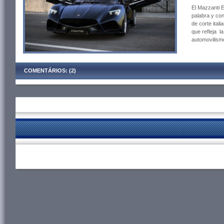
El Mazzanti E
palabra y co
de corte itali
que refleja l
automovilism
COMENTÁRIOS: (2)