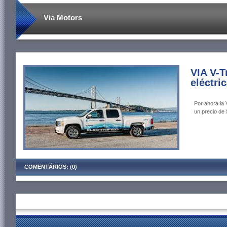
Via Motors
VIA V-T
eléctri
Por ahora la 
un precio de 
COMENTÁRIOS: (0)