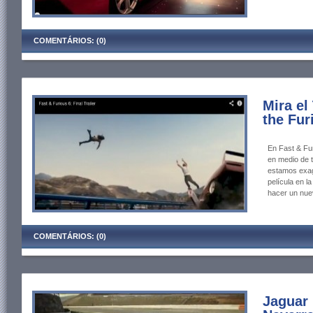
COMENTÁRIOS: (0)
Mira el
the Fur
En Fast & Fu
en medio de t
estamos exage
película en l
hacer un nuev
COMENTÁRIOS: (0)
Jaguar 