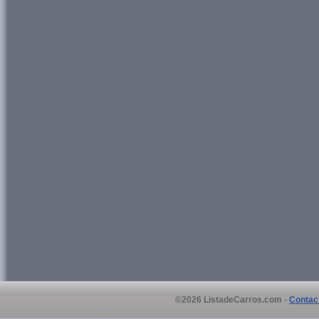
©2026 ListadeCarros.com -
Contac