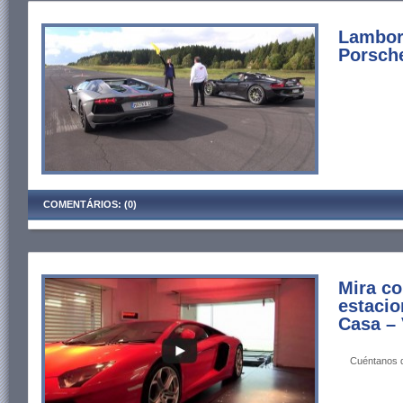
Lambor
Porsch
COMENTÁRIOS: (0)
Mira co
estacio
Casa –
Cuéntanos qu