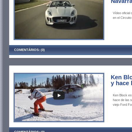
Navarr
Vídeo oficia
en el Circui
COMENTÁRIOS: (0)
Ken Blo
y hace 
Ken Block es
hace de las s
viejo Ford 