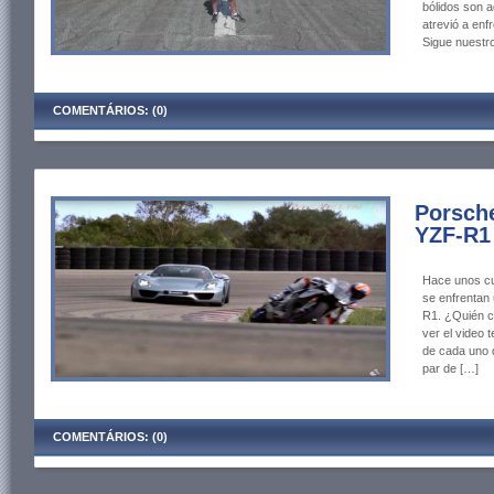
bólidos son a
atrevió a enf
Sigue nuestr
COMENTÁRIOS: (0)
Porsch
YZF-R1
Hace unos cu
se enfrentan
R1. ¿Quién c
ver el video
de cada uno d
par de […]
COMENTÁRIOS: (0)