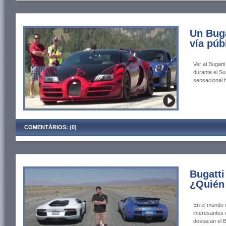
Un Buga
vía púb
Ver al Bugatt
durante el Su
sensacional h
COMENTÁRIOS: (0)
Bugatti
¿Quién 
En el mundo 
interesantes 
destacan el B