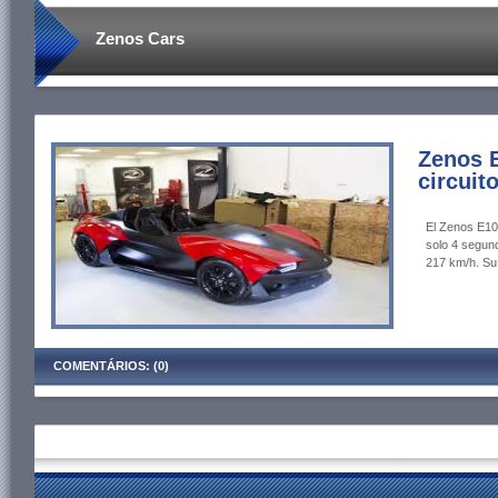
Zenos Cars
Zenos E
circuito
El Zenos E10
solo 4 segun
217 km/h. Su 
COMENTÁRIOS: (0)