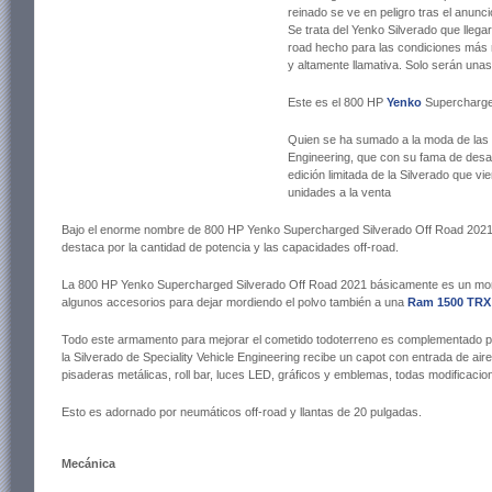
reinado se ve en peligro tras el anunci
Se trata del Yenko Silverado que llega
road hecho para las condiciones más
y altamente llamativa. Solo serán una
Este es el 800 HP
Yenko
Supercharge
Quien se ha sumado a la moda de las su
Engineering, que con su fama de desa
edición limitada de la Silverado que v
unidades a la venta
Bajo el enorme nombre de 800 HP Yenko Supercharged Silverado Off Road 2021, e
destaca por la cantidad de potencia y las capacidades off-road.
La 800 HP Yenko Supercharged Silverado Off Road 2021 básicamente es un mon
algunos accesorios para dejar mordiendo el polvo también a una
Ram 1500 TRX
Todo este armamento para mejorar el cometido todoterreno es complementado po
la Silverado de Speciality Vehicle Engineering recibe un capot con entrada de air
pisaderas metálicas, roll bar, luces LED, gráficos y emblemas, todas modificacio
Esto es adornado por neumáticos off-road y llantas de 20 pulgadas.
Mecánica