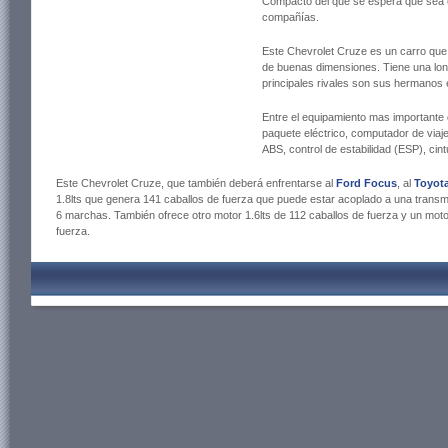
Compacto del que se espera que sea el
compañías.
Este Chevrolet Cruze es un carro que
de buenas dimensiones. Tiene una lo
principales rivales son sus hermanos 
Entre el equipamiento mas importante
paquete eléctrico, computador de viaje
ABS, control de estabilidad (ESP), cin
Este Chevrolet Cruze, que también deberá enfrentarse al
Ford Focus
, al
Toyota
1.8lts que genera 141 caballos de fuerza que puede estar acoplado a una transm
6 marchas. También ofrece otro motor 1.6lts de 112 caballos de fuerza y un motor
fuerza.