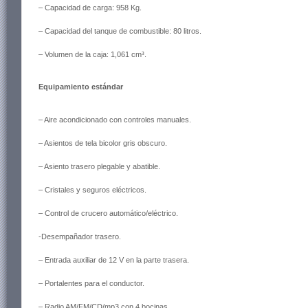
– Capacidad de carga: 958 Kg.
– Capacidad del tanque de combustible: 80 litros.
– Volumen de la caja: 1,061 cm³.
Equipamiento estándar
– Aire acondicionado con controles manuales.
– Asientos de tela bicolor gris obscuro.
– Asiento trasero plegable y abatible.
– Cristales y seguros eléctricos.
– Control de crucero automático/eléctrico.
-Desempañador trasero.
– Entrada auxiliar de 12 V en la parte trasera.
– Portalentes para el conductor.
– Radio AM/FM/CD/mp3 con 4 bocinas.