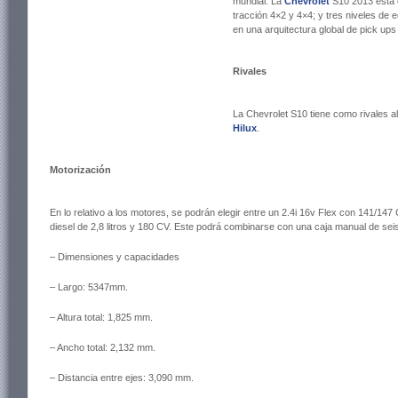
mundial. La
Chevrolet
S10 2013 está d
tracción 4×2 y 4×4; y tres niveles de
en una arquitectura global de pick up
Rivales
La Chevrolet S10 tiene como rivales a
Hilux
.
Motorización
En lo relativo a los motores, se podrán elegir entre un 2.4i 16v Flex con 141/14
diesel de 2,8 litros y 180 CV. Este podrá combinarse con una caja manual de sei
– Dimensiones y capacidades
– Largo: 5347mm.
– Altura total: 1,825 mm.
– Ancho total: 2,132 mm.
– Distancia entre ejes: 3,090 mm.