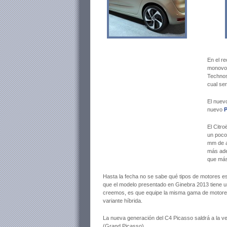
En el re
monovol
Technos
cual se
El nuev
nuevo
P
El Citr
un poco
mm de a
más ade
que más 
Hasta la fecha no se sabe qué tipos de motores e
que el modelo presentado en Ginebra 2013 tiene 
creemos, es que equipe la misma gama de motores d
variante híbrida.
La nueva generación del C4 Picasso saldrá a la ven
(Grand Picasso).