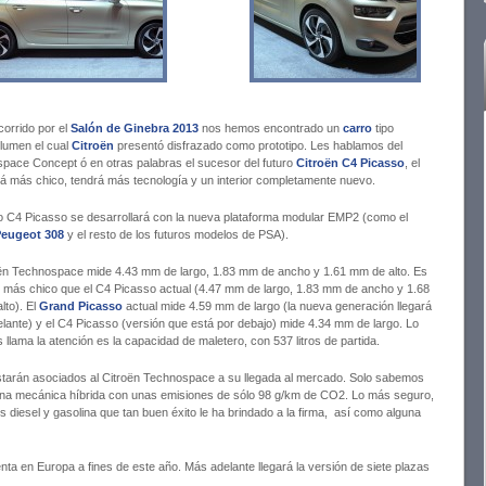
corrido por el
Salón de Ginebra 2013
nos hemos encontrado un
carro
tipo
umen el cual
Citroën
presentó disfrazado como prototipo. Les hablamos del
pace Concept ó en otras palabras el sucesor del futuro
Citroën C4 Picasso
, el
rá más chico, tendrá más tecnología y un interior completamente nuevo.
o C4 Picasso se desarrollará con la nueva plataforma modular EMP2 (como el
eugeot 308
y el resto de los futuros modelos de PSA).
oën Technospace mide 4.43 mm de largo, 1.83 mm de ancho y 1.61 mm de alto. Es
 más chico que el C4 Picasso actual (4.47 mm de largo, 1.83 mm de ancho y 1.68
lto). El
Grand Picasso
actual mide 4.59 mm de largo (la nueva generación llegará
lante) y el C4 Picasso (versión que está por debajo) mide 4.34 mm de largo. Lo
llama la atención es la capacidad de maletero, con 537 litros de partida.
starán asociados al Citroën Technospace a su llegada al mercado. Solo sabemos
una mecánica híbrida con unas emisiones de sólo 98 g/km de CO2. Lo más seguro,
iesel y gasolina que tan buen éxito le ha brindado a la firma, así como alguna
ta en Europa a fines de este año. Más adelante llegará la versión de siete plazas