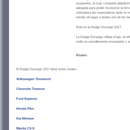
ocupantes, la cual comparte plataform
alargada para poder incorporar la ter
sobrepasa las expectativas tanto en r
siendo sin lugar a dudas uno de los m
Este es la Dodge Durango 2017:
La Dodge Durango refleja el lujo, el re
estilo es sencillamente encantador y at
Rivales
El Dodge Durango 2017 tiene estos rivales:
Volkswagen Terramont
Chevrolet Traverse
.
Ford Explorer
.
Honda Pilo
t
,
Kia Mohave
.
Mazda CX-9
.