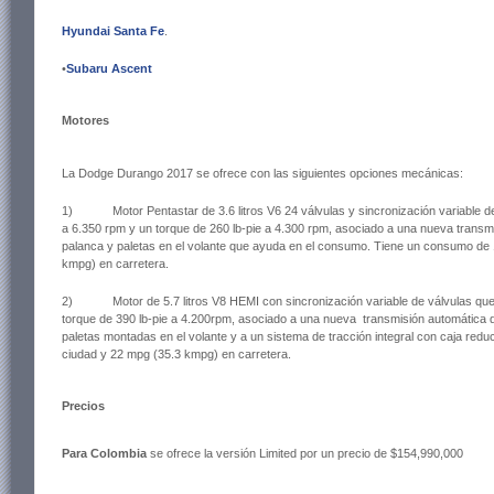
Hyundai Santa Fe
.
•
Subaru Ascent
Motores
La Dodge Durango 2017 se ofrece con las siguientes opciones mecánicas:
1) Motor Pentastar de 3.6 litros V6 24 válvulas y sincronización variable de
a 6.350 rpm y un torque de 260 lb-pie a 4.300 rpm, asociado a una nueva transm
palanca y paletas en el volante que ayuda en el consumo. Tiene un consumo de
kmpg) en carretera.
2) Motor de 5.7 litros V8 HEMI con sincronización variable de válvulas que 
torque de 390 lb-pie a 4.200rpm, asociado a una nueva transmisión automática 
paletas montadas en el volante y a un sistema de tracción integral con caja re
ciudad y 22 mpg (35.3 kmpg) en carretera.
Precios
Para Colombia
se ofrece la versión Limited por un precio de $154,990,000