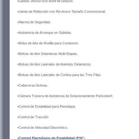
•Llantas 265/50 R20 BSW All Season.
•Llanta de Refacción con Rin Acero Tamaño Convencional.
•Alarma de Seguridad.
•Asistencia de Arranque en Subidas.
•Bolsa de Aire de Rodilla para Conductor.
•Bolsas de Aire Delanteras Multi-Etapas.
•Bolsas de Aire Laterales de Asientos Delanteros.
•Bolsas de Aire Laterales de Cortina para las Tres Filas.
•Cabeceras Activas.
•Cámara Trasera de Asistencia de Estacionamiento Parkview®.
•Control de Estabilidad para Remolque.
•Control de Tracción
•Control de Velocidad Electrónico.
•
Control Electrónico de Estabilidad (ESC
).