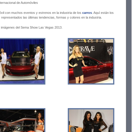
ternacional de Automóviles
vil con muchos eventos y estrenos en la industria de los
carros
. Aquí están los
 representados las últimas tendencias, formas y colores en la industria.
de imágenes del Sema Show Las Vegas 2013.