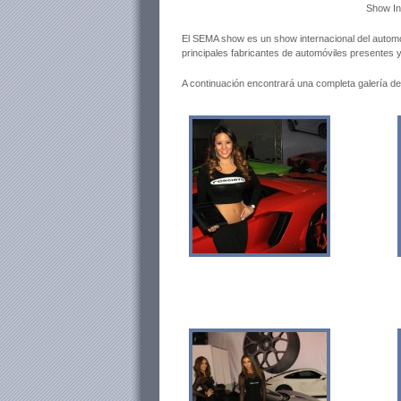
Show In
El SEMA show es un show internacional del automó
principales fabricantes de automóviles presentes y
A continuación encontrará una completa galería 