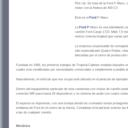
Pick Up. Se trata de la Ford F-Maxx, 
motor con la friolera de 400 CV.
Este es el
Ford
F-Maxx
La
Ford
F
-Maxx es una intimidante ca
camión Ford Cargo 1723. Mide 7,5 metr
metros (misma longitud que varias pick 
La empresa responsable de semejante 
sitio especializado Quatro Rodas, cit
afectadas por el cierre de producción 
Fundada en 1985, los primeros trabajos de Tropical Cabines estaban basados e
cuales eran modificadas por necesidades comerciales o simplemente a pedido de
Naturalmente, el vehículo que nos ocupa está ubicado en el pináculo de ejempla
Dentro del equipamiento particular de esta camioneta con chasis de camión pode
conexión WiFi para hasta 55 dispositivos y un sistema de audio con cuatro subwo
El aspecto es imponente, con una trompa donde los cromados toman protagonism
emblema de Ford en el centro de la misma. Completan el brutal look exterior las ll
a las de cualquier camión.
Mecánica